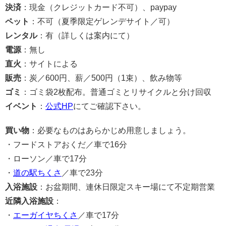
決済
：現金（クレジットカード不可）、paypay
ペット
：不可（夏季限定ゲレンデサイト／可）
レンタル
：有（詳しくは案内にて）
電源
：無し
直火
：サイトによる
販売
：炭／600円、薪／500円（1束）、飲み物等
ゴミ
：ゴミ袋2枚配布。普通ゴミとリサイクルと分け回収
イベント
：
公式HP
にてご確認下さい。
買い物
：必要なものはあらかじめ用意しましょう。
・フードストアおくだ／車で16分
・ローソン／車で17分
・
道の駅ちくさ
／車で23分
入浴施設
：お盆期間、連休日限定スキー場にて不定期営業
近隣入浴施設
：
・
エーガイヤちくさ
／車で17分