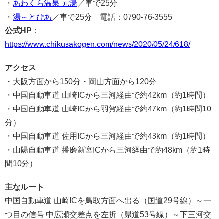
・
あわくら温泉 元湯
／車で25分
・
湯～とぴあ
／車で25分 電話：0790-76-3555
公式HP
：
https://www.chikusakogen.com/news/2020/05/24/618/
アクセス
・大阪方面から150分・岡山方面から120分
・中国自動車道 山崎ICから三河経由で約42km（約1時間）
・中国自動車道 山崎ICから羽賀経由で約47km（約1時間10
分）
・中国自動車道 佐用ICから三河経由で約43km（約1時間）
・山陽自動車道 播磨新宮ICから三河経由で約48km（約1時
間10分）
主なルート
中国自動車道 山崎ICを鳥取方面へ出る（国道29号線）～一
つ目の信号 中広瀬交差点を左折（県道53号線）～下三河交