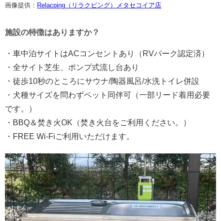
画像提供：
Relacping（リラクピング）メタセコイア店
施設の特徴はありますか？
・車中泊サイトはACコンセントあり（RVパーク認定済）
・全サイト芝生、ポンプ式流し台あり
・徒歩10秒のところにサウナ/陶器風呂/水洗トイレ併設
・犬種サイズを問わずペット同伴可（一部リード着用必要
です。）
・BBQ＆焚き火OK（焚き火台をご利用ください。）
・FREE Wi-Fiご利用いただけます。