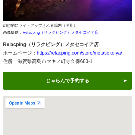
幻想的にライトアップされる場内（冬期）
画像提供：
Relacping（リラクピング）メタセコイア店
Relacping（リラクピング）メタセコイア店
ホームページ：
https://relacping.com/store/metasekoiya/
住所：滋賀県高島市マキノ町寺久保683-1
じゃらんで予約する