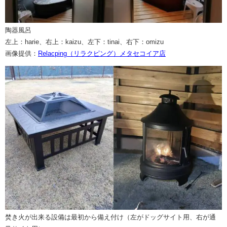
陶器風呂
左上：harie、右上：kaizu、左下：tinai、右下：omizu
画像提供：
Relacping（リラクピング）メタセコイア店
焚き火が出来る設備は最初から備え付け（左がドッグサイト用、右が通