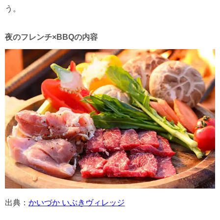
う。
夜のフレンチ×BBQの内容
出典：
かいづか いぶきヴィレッジ