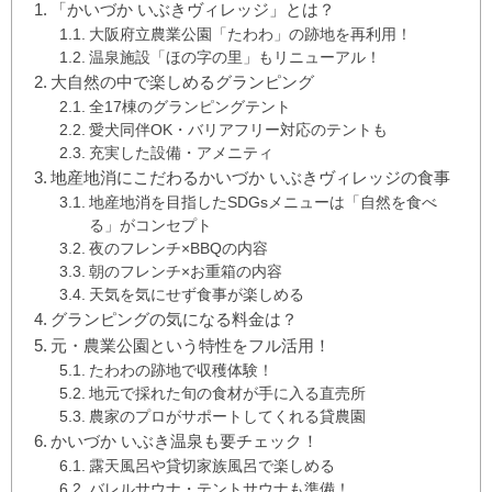
「かいづか いぶきヴィレッジ」とは？
大阪府立農業公園「たわわ」の跡地を再利用！
温泉施設「ほの字の里」もリニューアル！
大自然の中で楽しめるグランピング
全17棟のグランピングテント
愛犬同伴OK・バリアフリー対応のテントも
充実した設備・アメニティ
地産地消にこだわるかいづか いぶきヴィレッジの食事
地産地消を目指したSDGsメニューは「自然を食べ
る」がコンセプト
夜のフレンチ×BBQの内容
朝のフレンチ×お重箱の内容
天気を気にせず食事が楽しめる
グランピングの気になる料金は？
元・農業公園という特性をフル活用！
たわわの跡地で収穫体験！
地元で採れた旬の食材が手に入る直売所
農家のプロがサポートしてくれる貸農園
かいづか いぶき温泉も要チェック！
露天風呂や貸切家族風呂で楽しめる
バレルサウナ・テントサウナも準備！