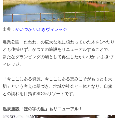
出典：
かいづか いぶきヴィレッジ
農業公園「たわわ」の広大な地に植わっていた木を1本たり
とも伐採せず、かつての施設をリニューアルすることで、
新たなグランピングの場として再生したかいづか いぶきヴ
ィレッジ。
「今ここにある資源、今ここにある恵みこそがもっとも大
切」という考えに基づき、地域や社会と一体となり、自然
との調和を目指すSDGsリゾートです。
温泉施設「ほの字の里」もリニューアル！