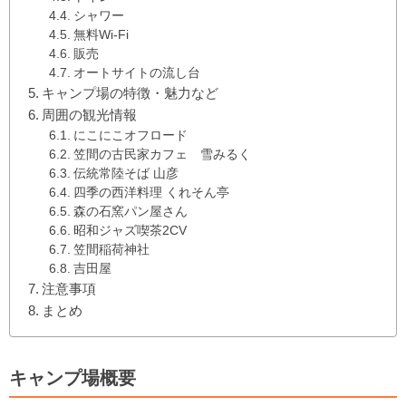
シャワー
無料Wi-Fi
販売
オートサイトの流し台
キャンプ場の特徴・魅力など
周囲の観光情報
にこにこオフロード
笠間の古民家カフェ 雪みるく
伝統常陸そば 山彦
四季の西洋料理 くれそん亭
森の石窯パン屋さん
昭和ジャズ喫茶2CV
笠間稲荷神社
吉田屋
注意事項
まとめ
キャンプ場概要