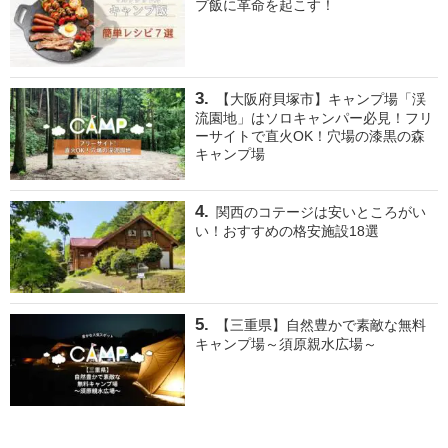
プ飯に革命を起こす！
【大阪府貝塚市】キャンプ場「渓
流園地」はソロキャンパー必見！フリ
ーサイトで直火OK！穴場の漆黒の森
キャンプ場
関西のコテージは安いところがい
い！おすすめの格安施設18選
【三重県】自然豊かで素敵な無料
キャンプ場～須原親水広場～