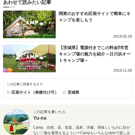
あわせて読みたい記事
関東のおすすめ区画サイトで簡単にキ
ャンプを楽しもう
2019.05.29
【茨城県】電源付きでこの料金⁉市営
キャンプ場の魅力を紹介～日川浜オー
トキャンプ場～
2019.11.08
この記事に関連するタグ
区画サイト（車横付け可）
茨城県
この記事を書いた人
Yu-na
Camp、自然、花、音楽、温泉、洋服、美味しいものに目が
ない♡服を着替えるように〜Campもいろんなstyleで楽しみ