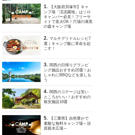
【大阪府貝塚市】キャ
ンプ場「渓流園地」はソロ
キャンパー必見！フリーサ
イトで直火OK！穴場の漆黒
の森キャンプ場
マルチグリドルレシピ7
選｜キャンプ飯に革命を起
こす！
関西の日帰りグランピ
ング施設おすすめ20選！お
しゃれにBBQなどを楽しも
う
関西のコテージは安い
ところがいい！おすすめの
格安施設18選
【三重県】自然豊かで
素敵な無料キャンプ場～須
原親水広場～