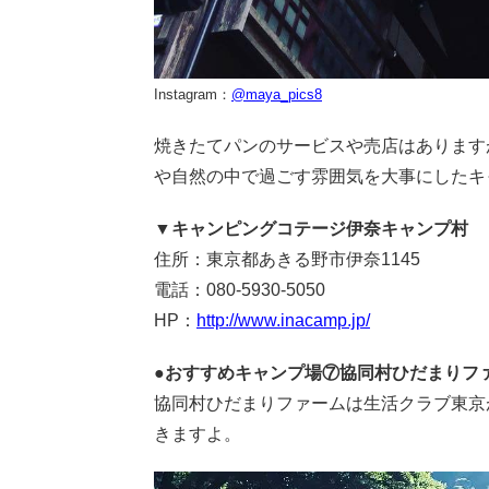
Instagram：
@maya_pics8
焼きたてパンのサービスや売店はあります
や自然の中で過ごす雰囲気を大事にしたキ
▼キャンピングコテージ伊奈キャンプ村
住所：東京都あきる野市伊奈1145
電話：080-5930-5050
HP：
http://www.inacamp.jp/
●おすすめキャンプ場⑦協同村ひだまりフ
協同村ひだまりファームは生活クラブ東京
きますよ。