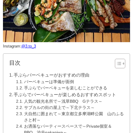
Instagram:
@3.to_3
目次
手ぶらバーベキューがおすすめの理由
バーベキューは準備が面倒
手ぶらでバーベキューを楽しむことができる
手ぶらでバーベキューが楽しめるおすすめスポット
人気の観光名所で～浅草BBQ Gテラス～
サブカルの街の屋上で～下北テラス～
大自然に囲まれて～東京都立多摩湖畔公園 山のふる
さと村～
お洒落なパーティースペースで～Private個室＆
BBQ 渋谷nakaniwa～