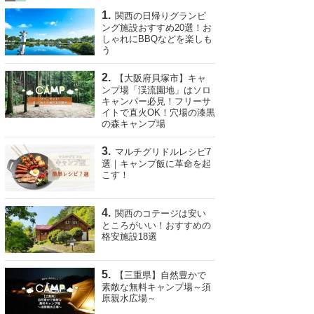
関西の日帰りグランピ
ング施設おすすめ20選！お
しゃれにBBQなどを楽しも
う
【大阪府貝塚市】キャ
ンプ場「渓流園地」はソロ
キャンパー必見！フリーサ
イトで直火OK！穴場の漆黒
の森キャンプ場
マルチグリドルレシピ7
選｜キャンプ飯に革命を起
こす！
関西のコテージは安い
ところがいい！おすすめの
格安施設18選
【三重県】自然豊かで
素敵な無料キャンプ場～須
原親水広場～