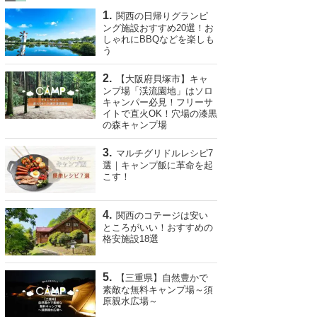
関西の日帰りグランピ
ング施設おすすめ20選！お
しゃれにBBQなどを楽しも
う
【大阪府貝塚市】キャ
ンプ場「渓流園地」はソロ
キャンパー必見！フリーサ
イトで直火OK！穴場の漆黒
の森キャンプ場
マルチグリドルレシピ7
選｜キャンプ飯に革命を起
こす！
関西のコテージは安い
ところがいい！おすすめの
格安施設18選
【三重県】自然豊かで
素敵な無料キャンプ場～須
原親水広場～