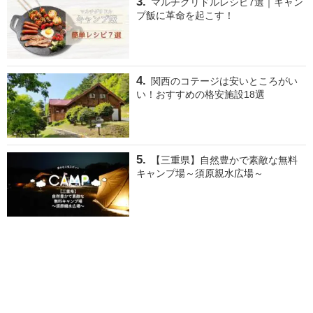
マルチグリドルレシピ7選｜キャン
プ飯に革命を起こす！
関西のコテージは安いところがい
い！おすすめの格安施設18選
【三重県】自然豊かで素敵な無料
キャンプ場～須原親水広場～