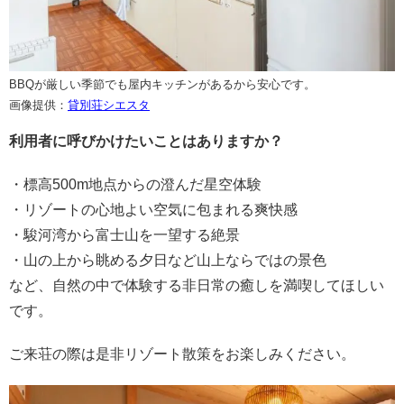
BBQが厳しい季節でも屋内キッチンがあるから安心です。
画像提供：
貸別荘シエスタ
利用者に呼びかけたいことはありますか？
・標高500m地点からの澄んだ星空体験
・リゾートの心地よい空気に包まれる爽快感
・駿河湾から富士山を一望する絶景
・山の上から眺める夕日など山上ならではの景色
など、自然の中で体験する非日常の癒しを満喫してほしい
です。
ご来荘の際は是非リゾート散策をお楽しみください。