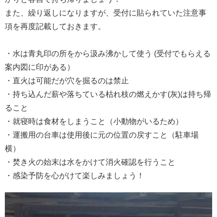
また、繰り返しになりますが、受付に貼られていた注意事
項を再度記載しておきます。
・水は青丸印の所をから汲み沸かして使う (受付でもらえる
案内図に印がある）
・直火は可能だが穴を掘るのは禁止
・持ち込んだ薪や落ちている枯れ枝の燃えかす(灰)は持ち帰
ること
・就寝時は食材をしまうこと（小動物がいるため）
・運搬用の台車は使用後に元の位置の戻すこと（駐車場
横）
・焚き火の始末は水をかけて消火確認を行うこと
・感染予防を心がけて楽しみましょう！