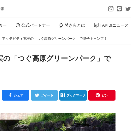
情報
カー
公式パートナー
焚き火とは
TAKIBIニュース
】アクテビティ充実の「つぐ高原グリーンパーク」で親子キャンプ！
実の「つぐ高原グリーンパーク」で
シェア
ツイート
ブックマーク
ピン