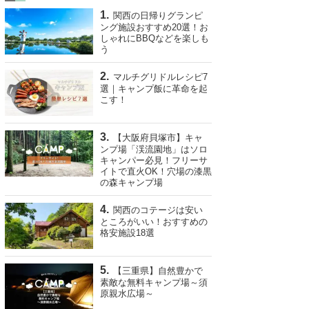
関西の日帰りグランピ
ング施設おすすめ20選！お
しゃれにBBQなどを楽しも
う
マルチグリドルレシピ7
選｜キャンプ飯に革命を起
こす！
【大阪府貝塚市】キャ
ンプ場「渓流園地」はソロ
キャンパー必見！フリーサ
イトで直火OK！穴場の漆黒
の森キャンプ場
関西のコテージは安い
ところがいい！おすすめの
格安施設18選
【三重県】自然豊かで
素敵な無料キャンプ場～須
原親水広場～