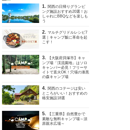
関西の日帰りグランピ
ング施設おすすめ20選！お
しゃれにBBQなどを楽しも
う
マルチグリドルレシピ7
選｜キャンプ飯に革命を起
こす！
【大阪府貝塚市】キャ
ンプ場「渓流園地」はソロ
キャンパー必見！フリーサ
イトで直火OK！穴場の漆黒
の森キャンプ場
関西のコテージは安い
ところがいい！おすすめの
格安施設18選
【三重県】自然豊かで
素敵な無料キャンプ場～須
原親水広場～