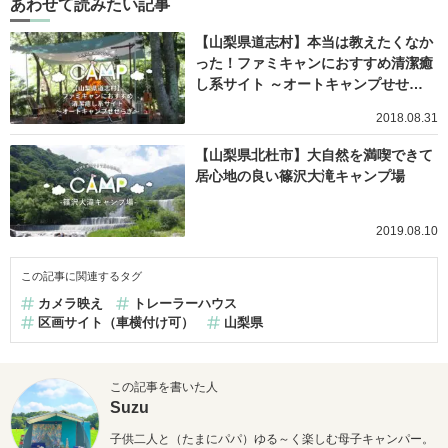
あわせて読みたい記事
【山梨県道志村】本当は教えたくなか
った！ファミキャンにおすすめ清潔癒
し系サイト ～オートキャンプせせ…
2018.08.31
【山梨県北杜市】大自然を満喫できて
居心地の良い篠沢大滝キャンプ場
2019.08.10
この記事に関連するタグ
カメラ映え
トレーラーハウス
区画サイト（車横付け可）
山梨県
この記事を書いた人
Suzu
子供二人と（たまにパパ）ゆる～く楽しむ母子キャンパー。