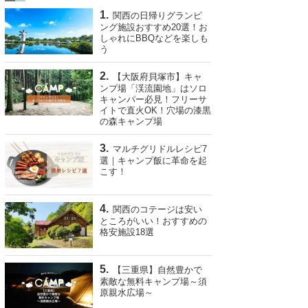
関西の日帰りグランピ
ング施設おすすめ20選！お
しゃれにBBQなどを楽しも
う
【大阪府貝塚市】キャ
ンプ場「渓流園地」はソロ
キャンパー必見！フリーサ
イトで直火OK！穴場の漆黒
の森キャンプ場
マルチグリドルレシピ7
選｜キャンプ飯に革命を起
こす！
関西のコテージは安い
ところがいい！おすすめの
格安施設18選
【三重県】自然豊かで
素敵な無料キャンプ場～須
原親水広場～