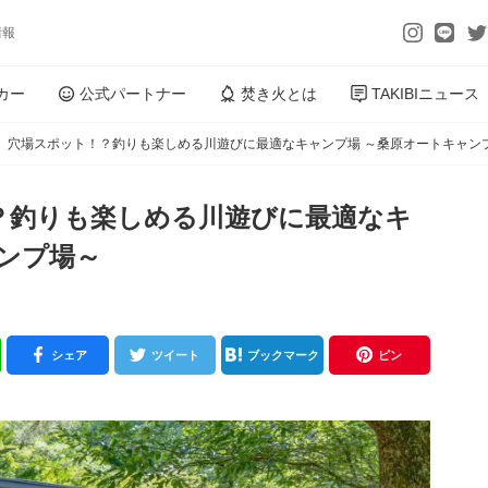
情報
カー
公式パートナー
焚き火とは
TAKIBIニュース
】穴場スポット！？釣りも楽しめる川遊びに最適なキャンプ場 ～桑原オートキャン
？釣りも楽しめる川遊びに最適なキ
ンプ場～
シェア
ツイート
ブックマーク
ピン