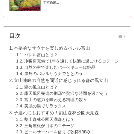
すすめ施...
目次
本格的なサウナを楽しめるバレル富山
バレル富山とは？
冷暖房完備で1年を通して快適に過ごせるコテージ
自然の中で楽しむバーベキューは絶品
屋外のバレルサウナでととのう！
立山連峰の自然を間近に感じられる森の風立山
森の風立山とは？
露天風呂完備の別邸で贅沢な時間を過ごそう！
富山の魅力を味わえる料理の数々
美肌の湯でリラックス
子連れにもおすすめ！割山森林公園天湖森
割山森林公園天湖森とは？
三角屋根が目印のコテージ
ビールサーバーを借りて乾杯&BBQ！