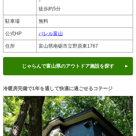
↓
徒歩約5分
駐車場
無料
公式HP
バレル富山
住所
富山県南砺市立野原東1767
じゃらんで富山県のアウトドア施設を探す
冷暖房完備で1年を通して快適に過ごせるコテージ