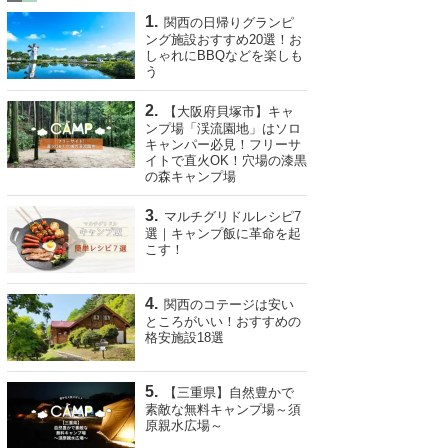
関西の日帰りグランピ
ング施設おすすめ20選！お
しゃれにBBQなどを楽しも
う
【大阪府貝塚市】キャ
ンプ場「渓流園地」はソロ
キャンパー必見！フリーサ
イトで直火OK！穴場の漆黒
の森キャンプ場
マルチグリドルレシピ7
選｜キャンプ飯に革命を起
こす！
関西のコテージは安い
ところがいい！おすすめの
格安施設18選
【三重県】自然豊かで
素敵な無料キャンプ場～須
原親水広場～