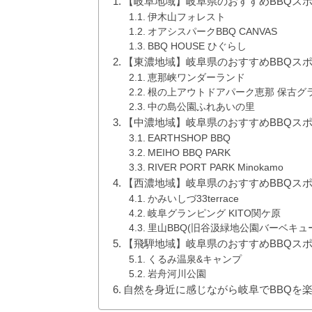
【岐阜地域】岐阜県のおすすめBBQス
伊木山フォレスト
オアシスパークBBQ CANVAS
BBQ HOUSE ひぐらし
【東濃地域】岐阜県のおすすめBBQス
恵那峡ワンダーランド
根の上アウトドアパーク恵那 保古グ
中の島公園ふれあいの里
【中濃地域】岐阜県のおすすめBBQス
EARTHSHOP BBQ
MEIHO BBQ PARK
RIVER PORT PARK Minokamo
【西濃地域】岐阜県のおすすめBBQス
かみいしづ33terrace
岐阜グランピング KITO関ケ原
里山BBQ(旧谷汲緑地公園バーベキュ
【飛騨地域】岐阜県のおすすめBBQス
くるみ温泉&キャンプ
岩舟河川公園
自然を身近に感じながら岐阜でBBQを