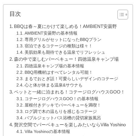
目次
BBQは春～夏にかけて楽しめる！AMBIENT安曇野
AMBIENT安曇野の基本情報
専用グリルがセットになったBBQプラン
宿泊できるコテージの種類は様々！
美肌効果も期待できる温泉でリフレッシュ
森の中で楽しむバーベキュー！四徳温泉キャンプ場
四徳温泉キャンプ場の基本情報
BBQ用機材はすべてレンタル可能！
まるでおとぎ話！可愛らしいデザインのコテージ
心と体が休まる温泉&サウナも
ペットと一緒に泊まれる！コテージログハウスGOO！
コテージログハウスGOO！の基本情報
屋根付きデッキでバーベキューを満喫！
ログ調で木の温もりを感じるコテージ
バブルジェットバス浴槽の貸切家族風呂
贅沢空間でバーベキューを楽しみたいならVilla Yoshino
Villa Yoshinoの基本情報