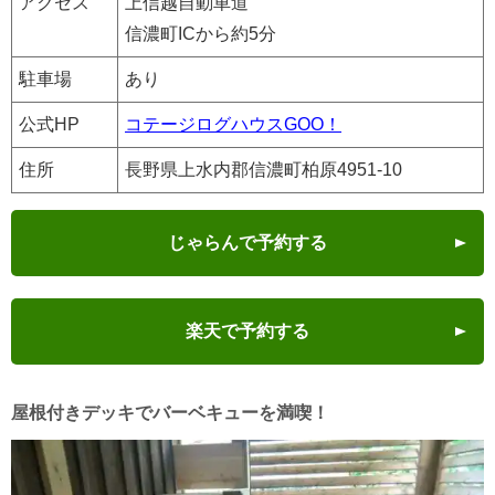
アクセス
上信越自動車道
信濃町ICから約5分
駐車場
あり
公式HP
コテージログハウスGOO！
住所
長野県上水内郡信濃町柏原4951-10
じゃらんで予約する
楽天で予約する
屋根付きデッキでバーベキューを満喫！