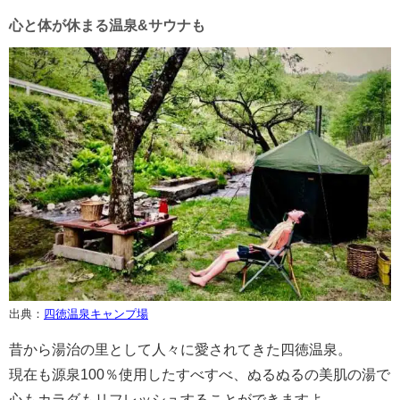
心と体が休まる温泉&サウナも
出典：
四徳温泉キャンプ場
昔から湯治の里として人々に愛されてきた四徳温泉。
現在も源泉100％使用したすべすべ、ぬるぬるの美肌の湯で
心もカラダもリフレッシュすることができますよ。