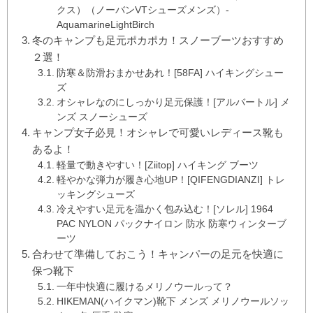
クス）（ノーバンVTシューズメンズ）-
AquamarineLightBirch
冬のキャンプも足元ポカポカ！スノーブーツおすすめ
２選！
防寒＆防滑おまかせあれ！[58FA] ハイキングシュー
ズ
オシャレなのにしっかり足元保護！[アルバートル] メ
ンズ スノーシューズ
キャンプ女子必見！オシャレで可愛いレディース靴も
あるよ！
軽量で動きやすい！[Ziitop] ハイキング ブーツ
軽やかな弾力が履き心地UP！[QIFENGDIANZI] トレ
ッキングシューズ
冷えやすい足元を温かく包み込む！[ソレル] 1964
PAC NYLON パックナイロン 防水 防寒ウィンターブ
ーツ
合わせて準備しておこう！キャンパーの足元を快適に
保つ靴下
一年中快適に履けるメリノウールって？
HIKEMAN(ハイクマン)靴下 メンズ メリノウールソッ