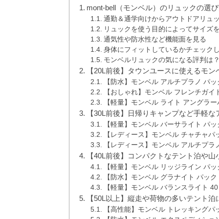
mont-bell（モンベル）のリュックの選
通勤＆通学向けからアウトドアリュ
リュックを使う目的によってサイズ
通気性や防水性など機能面を見る
身体にフィットしているかチェック
モンベルリュックの気になる評判は
【20L前後】タウンユースに使えるモン
【防水】モンベル アルチプラノ パック
【おしゃれ】モンベル フレンチガイド
【軽量】モンベル ライト アングラー
【30L前後】日帰りキャンプなど手軽な
【軽量】モンベル バーサライト パック
【レディース】モンベル チャチャパック 
【レディース】モンベル アルチプラノ パッ
【40L前後】コンパクトなテント泊や山
【軽量】モンベル リッジライン パック
【防水】モンベル グラナイト パック 
【軽量】モンベル バランスライト 40
【50L以上】縦走や荷物の多いテント泊
【高性能】モンベル トレッキングパッ