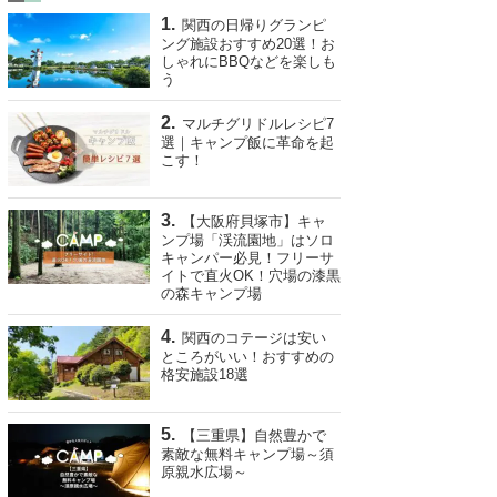
関西の日帰りグランピ
ング施設おすすめ20選！お
しゃれにBBQなどを楽しも
う
マルチグリドルレシピ7
選｜キャンプ飯に革命を起
こす！
【大阪府貝塚市】キャ
ンプ場「渓流園地」はソロ
キャンパー必見！フリーサ
イトで直火OK！穴場の漆黒
の森キャンプ場
関西のコテージは安い
ところがいい！おすすめの
格安施設18選
【三重県】自然豊かで
素敵な無料キャンプ場～須
原親水広場～