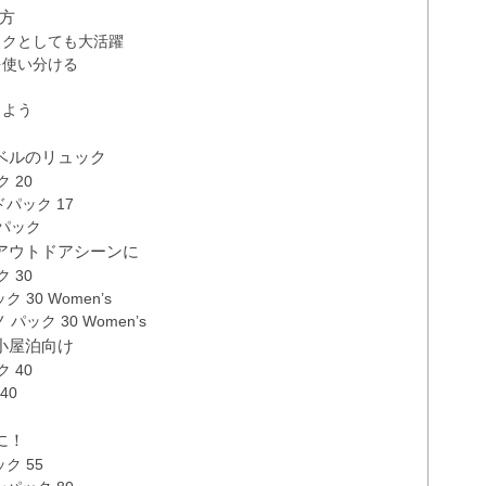
び方
ックとしても大活躍
を使い分ける
しよう
？
ベルのリュック
 20
パック 17
パック
アウトドアシーンに
 30
30 Women’s
ク 30 Women’s
小屋泊向け
 40
40
に！
ク 55