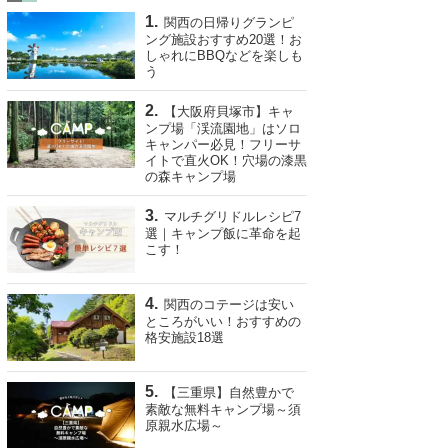
関西の日帰りグランピ
ング施設おすすめ20選！お
しゃれにBBQなどを楽しも
う
【大阪府貝塚市】キャ
ンプ場「渓流園地」はソロ
キャンパー必見！フリーサ
イトで直火OK！穴場の漆黒
の森キャンプ場
マルチグリドルレシピ7
選｜キャンプ飯に革命を起
こす！
関西のコテージは安い
ところがいい！おすすめの
格安施設18選
【三重県】自然豊かで
素敵な無料キャンプ場～須
原親水広場～