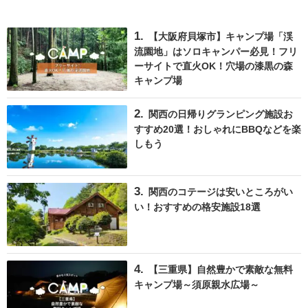
【大阪府貝塚市】キャンプ場「渓
流園地」はソロキャンパー必見！フリ
ーサイトで直火OK！穴場の漆黒の森
キャンプ場
関西の日帰りグランピング施設お
すすめ20選！おしゃれにBBQなどを楽
しもう
関西のコテージは安いところがい
い！おすすめの格安施設18選
【三重県】自然豊かで素敵な無料
キャンプ場～須原親水広場～