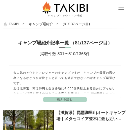
キャンプ・アウトドア情報
TAKIBI
キャンプ場紹介
(81/137ページ目)
キャンプ場紹介記事一覧 （81/137ページ目）
掲載件数 801〜810/1365件
大人気のアウトドアレジャーのキャンプですが、キャンプが最高の思い
出になるかどうかが決まると言っても過言ではないのがキャンプ場選び
です。
北は北海道、南は沖縄と全国各地に4,000箇所以上ある自分にぴったり
なキャンプ場を探すのはとても大変な作業です。ここでは素敵なキャン
プ場を探している皆さんへキャンパーが実際にキャンプをしてきた感想
続きを読む
とおすすめポイントを交えながらキャンプ場の紹介をしています。
富士山が目の前に見えるキャンプ場や、温泉施設が併設されたキャンプ
【滋賀県】琵琶湖里山オートキャンプ
場、子どもたちが楽しく遊べる遊具や広場があるキャンプ場、愛犬を連
場｜メタセコイア並木に最も近い…
れて一緒にキャンプができるドッグラン付きのキャンプ場などあなたに
合ったキャンプ場がきっと見つかるはずですよ。