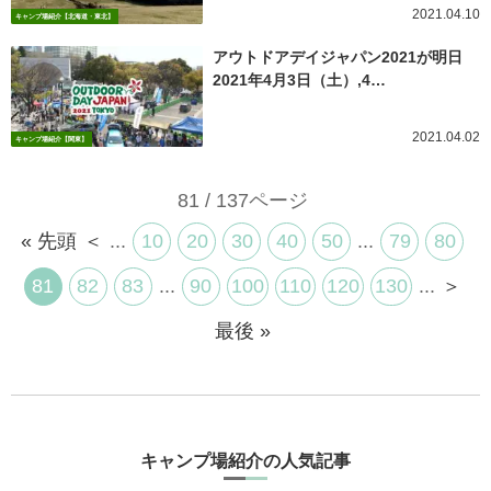
2021.04.10
キャンプ場紹介【北海道・東北】
アウトドアデイジャパン2021が明日
2021年4月3日（土）,4…
2021.04.02
キャンプ場紹介【関東】
81 / 137ページ
« 先頭
＜
...
10
20
30
40
50
...
79
80
81
82
83
...
90
100
110
120
130
...
＞
最後 »
キャンプ場紹介の人気記事