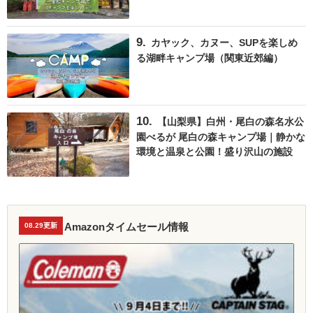
カヤック、カヌー、SUPを楽しめ
る湖畔キャンプ場（関東近郊編）
【山梨県】白州・尾白の森名水公
園べるが 尾白の森キャンプ場｜静かな
環境と温泉と公園！盛り沢山の施設
Amazonタイムセール情報
08.29更新