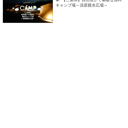
キャンプ場～須原親水広場～