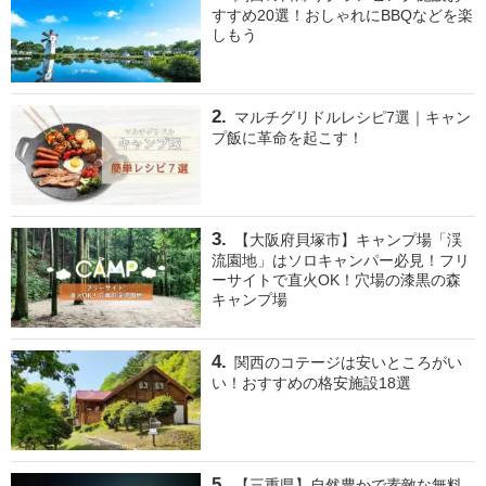
すすめ20選！おしゃれにBBQなどを楽
しもう
マルチグリドルレシピ7選｜キャン
プ飯に革命を起こす！
【大阪府貝塚市】キャンプ場「渓
流園地」はソロキャンパー必見！フリ
ーサイトで直火OK！穴場の漆黒の森
キャンプ場
関西のコテージは安いところがい
い！おすすめの格安施設18選
【三重県】自然豊かで素敵な無料