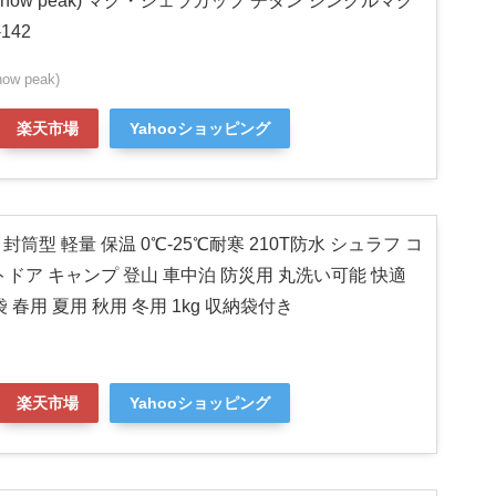
now peak) マグ・シェラカップ チタン シングルマグ
142
w peak)
楽天市場
Yahooショッピング
袋 封筒型 軽量 保温 0℃-25℃耐寒 210T防水 シュラフ コ
ドア キャンプ 登山 車中泊 防災用 丸洗い可能 快適
 春用 夏用 秋用 冬用 1kg 収納袋付き
楽天市場
Yahooショッピング