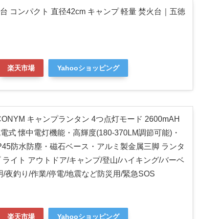
焚き火台 コンパクト 直径42cm キャンプ 軽量 焚火台｜五徳
き
楽天市場
Yahooショッピング
CONYM キャンプランタン 4つ点灯モード 2600mAH
 充電式 懐中電灯機能・高輝度(180-370LM調節可能)・
IP45防水防塵・磁石ベース・アルミ製金属三脚 ランタ
ンプ ライト アウトドア/キャンプ/登山/ハイキング/バーベ
/夜釣り/作業/停電/地震など防災用/緊急SOS
楽天市場
Yahooショッピング