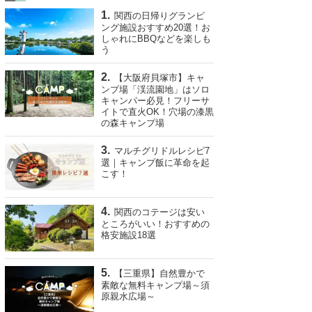
関西の日帰りグランピ
ング施設おすすめ20選！お
しゃれにBBQなどを楽しも
う
【大阪府貝塚市】キャ
ンプ場「渓流園地」はソロ
キャンパー必見！フリーサ
イトで直火OK！穴場の漆黒
の森キャンプ場
マルチグリドルレシピ7
選｜キャンプ飯に革命を起
こす！
関西のコテージは安い
ところがいい！おすすめの
格安施設18選
【三重県】自然豊かで
素敵な無料キャンプ場～須
原親水広場～