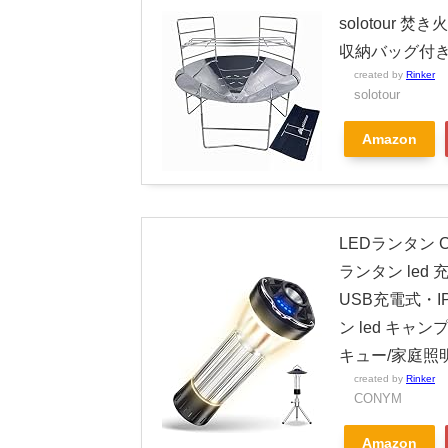
solotour 
収納バッグ付
created by
Rinker
solotour
Amazon
LEDランタン 
ランタン led
USB充電式・
ン led キャ
キュー/家庭照明
created by
Rinker
CONYM
Amazon