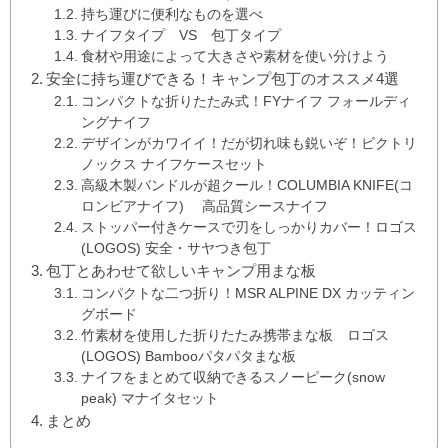
持ち運びに便利なものを選べ
ナイフタイプ VS 包丁タイプ
食材や用途によって大きさや素材を使い分けよう
安全に持ち運びできる！キャンプ包丁のオススメ4選
コンパクトな折りたたみ式！FYナイフ フォールディ
ングナイフ
デザインがカワイイ！だが切れ味も鋭いぞ！ビクトリ
ノックス ナイフケースセット
高級木製バンドルが超クール！COLUMBIA KNIFE(コ
ロンビアナイフ) 高品質シースナイフ
ストッパー付きケースで刃をしっかりカバー！ロゴス
(LOGOS) 安全・サヤつき包丁
包丁とあわせて欲しいキャンプ用まな板
コンパクトな二つ折り！MSR ALPINE DX カッティン
グボード
竹素材を使用した折りたたみ携帯まな板 ロゴス
(LOGOS) Bambooパタパタまな板
ナイフをまとめて収納できるスノーピーク(snow
peak) マナイタセット
まとめ