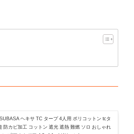
g TSUBASA ヘキサ TC タープ 4人用 ポリコットン tcタ
 防カビ加工 コットン 遮光 遮熱 難燃 ソロ おしゃれ