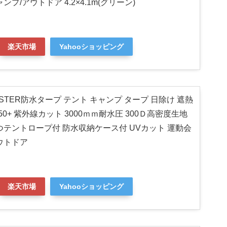
ンプ/アウトドア 4.2×4.1m(グリーン)
楽天市場
Yahooショッピング
ASTER防水タープ テント キャンプ タープ 日除け 遮熱
F50+ 紫外線カット 3000ｍｍ耐水圧 300Ｄ高密度生地
つテントロープ付 防水収納ケース付 UVカット 運動会
ウトドア
楽天市場
Yahooショッピング