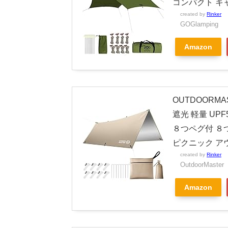
コンパクト キャ
created by
Rinker
GOGlamping
Amazon
OUTDOORM
遮光 軽量 UP
８つペグ付 ８
ピクニック ア
created by
Rinker
OutdoorMaster
Amazon