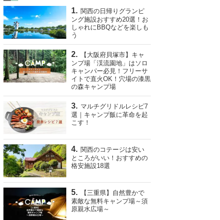
関西の日帰りグランピ
ング施設おすすめ20選！お
しゃれにBBQなどを楽しも
う
【大阪府貝塚市】キャ
ンプ場「渓流園地」はソロ
キャンパー必見！フリーサ
イトで直火OK！穴場の漆黒
の森キャンプ場
マルチグリドルレシピ7
選｜キャンプ飯に革命を起
こす！
関西のコテージは安い
ところがいい！おすすめの
格安施設18選
【三重県】自然豊かで
素敵な無料キャンプ場～須
原親水広場～