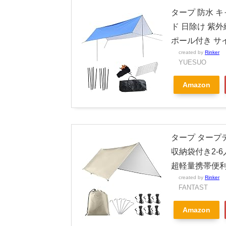
タープ 防水 キャン
ド 日除け 紫
ポール付き サイズ 
created by
Rinker
YUESUO
Amazon
タープ タープテ
収納袋付き2-
超軽量携帯便利タ
created by
Rinker
FANTAST
Amazon