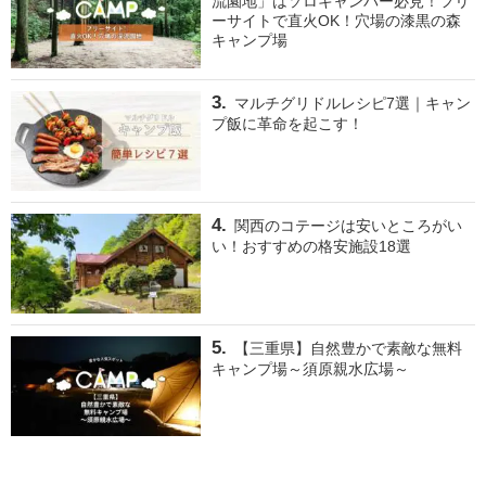
流園地」はソロキャンパー必見！フリ
ーサイトで直火OK！穴場の漆黒の森
キャンプ場
マルチグリドルレシピ7選｜キャン
プ飯に革命を起こす！
関西のコテージは安いところがい
い！おすすめの格安施設18選
【三重県】自然豊かで素敵な無料
キャンプ場～須原親水広場～