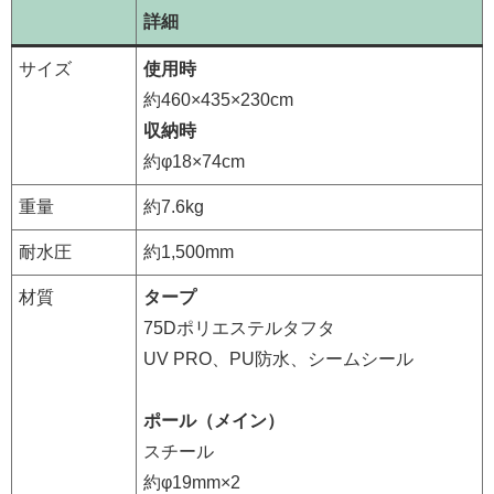
詳細
サイズ
使用時
約460×435×230cm
収納時
約φ18×74cm
重量
約7.6kg
耐水圧
約1,500mm
材質
タープ
75Dポリエステルタフタ
UV PRO、PU防水、シームシール
ポール（メイン）
スチール
約φ19mm×2