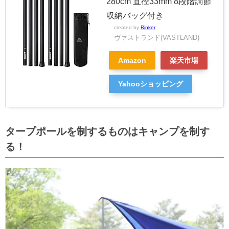
280cm 直径33mm 8段階調節
収納バッグ付き
created by
Rinker
ヴァストランド(VASTLAND)
Amazon
楽天市場
Yahooショッピング
タープポールを制するものはキャンプを制す
る！