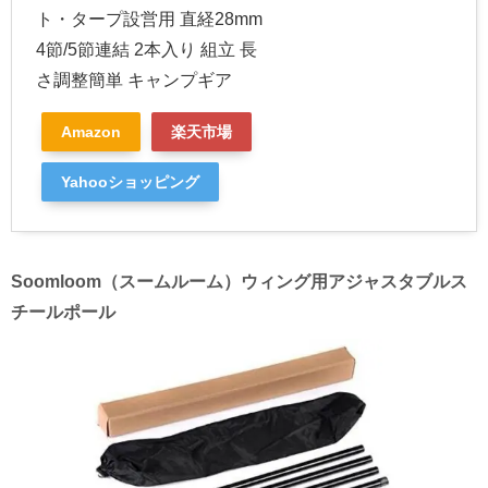
ト・タープ設営用 直経28mm
4節/5節連結 2本入り 組立 長
さ調整簡単 キャンプギア
Amazon
楽天市場
Yahooショッピング
Soomloom（スームルーム）ウィング用アジャスタブルス
チールポール