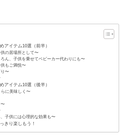
めアイテム10選（前半）
子供の居場所として〜
ちろん、子供を乗せてベビーカー代わりにも〜
子供もご満悦〜
灯り〜
〜
めアイテム10選（後半）
さらに美味しく〜
け〜
〜
ん、子供には心理的な効果も〜
っきり楽しもう！