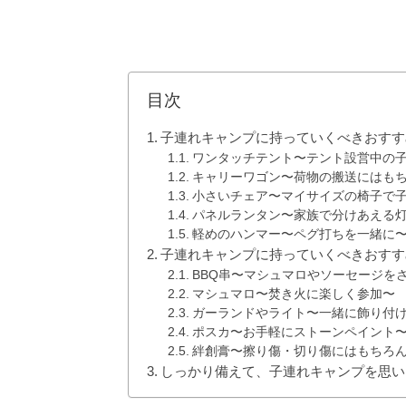
目次
子連れキャンプに持っていくべきおすす
ワンタッチテント〜テント設営中の
キャリーワゴン〜荷物の搬送にはも
小さいチェア〜マイサイズの椅子で
パネルランタン〜家族で分けあえる
軽めのハンマー〜ペグ打ちを一緒に
子連れキャンプに持っていくべきおすす
BBQ串〜マシュマロやソーセージを
マシュマロ〜焚き火に楽しく参加〜
ガーランドやライト〜一緒に飾り付
ポスカ〜お手軽にストーンペイント
絆創膏〜擦り傷・切り傷にはもちろ
しっかり備えて、子連れキャンプを思い