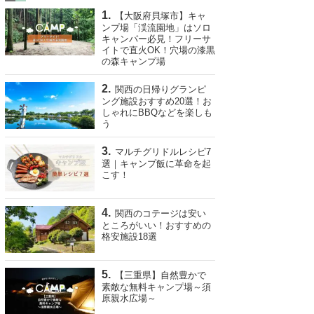
【大阪府貝塚市】キャ
ンプ場「渓流園地」はソロ
キャンパー必見！フリーサ
イトで直火OK！穴場の漆黒
の森キャンプ場
関西の日帰りグランピ
ング施設おすすめ20選！お
しゃれにBBQなどを楽しも
う
マルチグリドルレシピ7
選｜キャンプ飯に革命を起
こす！
関西のコテージは安い
ところがいい！おすすめの
格安施設18選
【三重県】自然豊かで
素敵な無料キャンプ場～須
原親水広場～