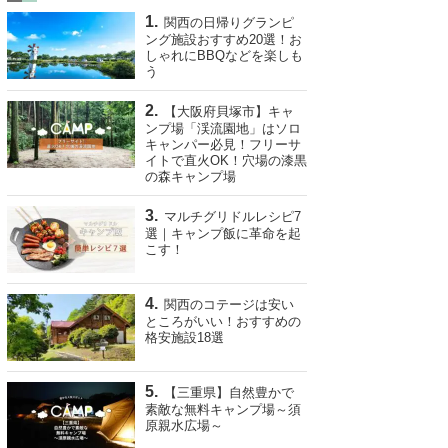
関西の日帰りグランピ
ング施設おすすめ20選！お
しゃれにBBQなどを楽しも
う
【大阪府貝塚市】キャ
ンプ場「渓流園地」はソロ
キャンパー必見！フリーサ
イトで直火OK！穴場の漆黒
の森キャンプ場
マルチグリドルレシピ7
選｜キャンプ飯に革命を起
こす！
関西のコテージは安い
ところがいい！おすすめの
格安施設18選
【三重県】自然豊かで
素敵な無料キャンプ場～須
原親水広場～