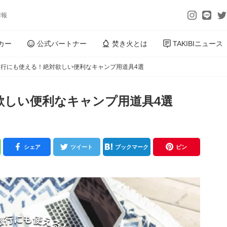
情報
カー
公式パートナー
焚き火とは
TAKIBIニュース
旅行にも使える！絶対欲しい便利なキャンプ用道具4選
欲しい便利なキャンプ用道具4選
シェア
ツイート
ブックマーク
ピン