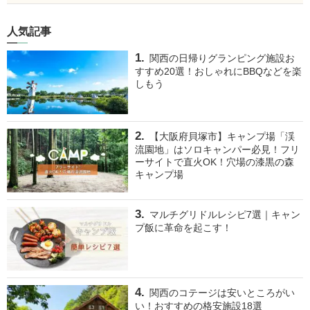
人気記事
関西の日帰りグランピング施設お
すすめ20選！おしゃれにBBQなどを楽
しもう
【大阪府貝塚市】キャンプ場「渓
流園地」はソロキャンパー必見！フリ
ーサイトで直火OK！穴場の漆黒の森
キャンプ場
マルチグリドルレシピ7選｜キャン
プ飯に革命を起こす！
関西のコテージは安いところがい
い！おすすめの格安施設18選