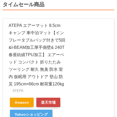
タイムセール商品
ATEPA エアーマット 8.5cm
キャンプ 車中泊マット【イン
フレータブルバッグ付きで5回
&I-BEAM加工厚手側壁& 240T
春亜紡績TPU加工】 エアーベ
ッド コンパクト 折りたたみ
ツーリング 耐久 無臭 防水 室
内 仮眠用 アウトドア 登山 防
災 195cm×66cm 耐荷重120kg
ATEPA
Amazon
楽天市場
Yahooショッピング