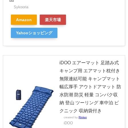
Sykooria
Amazon
楽天市場
Yahooショッピング
iDOO エアーマット 足踏み式
キャンプ用 エアマット枕付き
無限連結可能 キャンプマット
幅広厚手 アウトドアマット 防
水防潮 防災 軽量 コンパク収
納 登山 ツーリング 車中泊 ピ
クニック 収納袋付き
created by
Rinker
iDOO