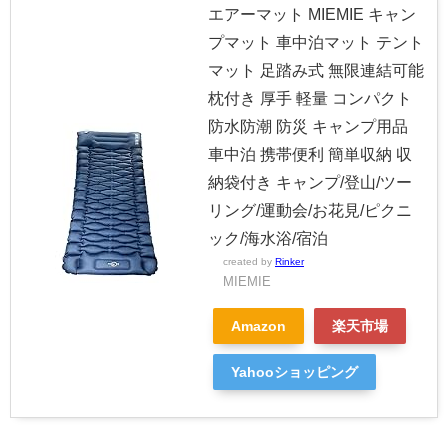
エアーマット MIEMIE キャン
プマット 車中泊マット テント
マット 足踏み式 無限連結可能
枕付き 厚手 軽量 コンパクト
防水防潮 防災 キャンプ用品
車中泊 携帯便利 簡単収納 収
納袋付き キャンプ/登山/ツー
リング/運動会/お花見/ピクニ
ック/海水浴/宿泊
created by
Rinker
MIEMIE
Amazon
楽天市場
Yahooショッピング