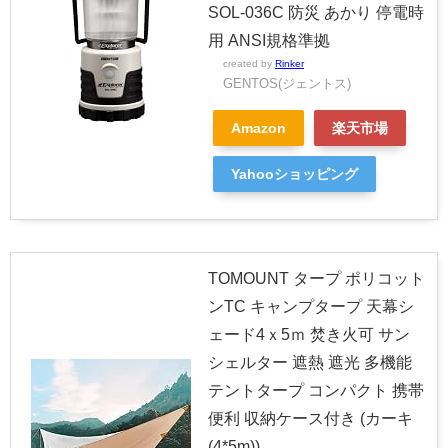
SOL-036C 防災 あかり 停電時
用 ANSI規格準拠
created by
Rinker
GENTOS(ジェントス)
Amazon
楽天市場
Yahooショッピング
TOMOUNT タープ ポリコット
ンTC キャンプタープ 天幕シ
ェード4ｘ5ｍ 焚き火可 サン
シェルター 遮熱 遮光 多機能
テントタープ コンパクト 携帯
便利 収納ケース付き (カーキ
(4*5m))