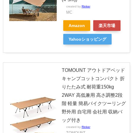
created by
Rinker
MC
Amazon
楽天市場
Yahooショッピング
TOMOUNT アウトドアベッド
キャンプコットコンパクト 折
りたたみ式 耐荷重150kg
2WAY 高低兼用 高さ調整2段
階 軽量 簡易バイクツーリング
野外用 自宅用 会社用 収納バ
ッグ付き
created by
Rinker
TOMOUNT