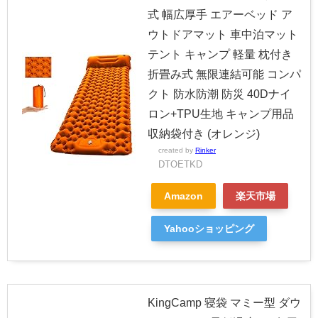
式 幅広厚手 エアーベッド ア
ウトドアマット 車中泊マット
テント キャンプ 軽量 枕付き
折畳み式 無限連結可能 コンパ
クト 防水防潮 防災 40Dナイ
ロン+TPU生地 キャンプ用品
収納袋付き (オレンジ)
created by
Rinker
DTOETKD
Amazon
楽天市場
Yahooショッピング
KingCamp 寝袋 マミー型 ダウ