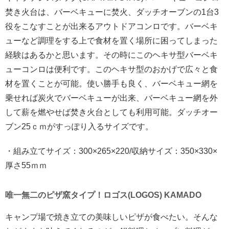
焚き火台は、バーベキューに焚火、ダッチオーブンの1台3
役をこなすことが出来るアウトドアコンロです。バーベキ
ューなど調理をする上で食材を置く場所に困ってしまった
経験はあるかと思います。その時にこのヘキサ型バーベキ
ューコンロは便利です。このヘキサ型のおかげで広々と食
材を置くことが可能。使い勝手も良く、バーベキュー網を
乗せれば炭火でバーベキューが出来、バーベキュー網を外
して薪を燃やせば焚き火台としても利用可能。ダッチオー
ブン25ｃｍがすっぽり入るサイズです。
・組み立てサイズ：300×265×220/収納サイズ：350×330×
厚さ55ｍｍ
唯一無二のピザ窯タイプ！ロゴス(LOGOS) KAMADO
キャンプ場で焼き立ての美味しいピザが食べたい。そんな