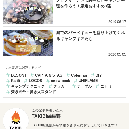
理を作ろう！厳選おすすめ8選
2019.06.17
庭でのバーベキューを盛り上げてくれ
るキャンプギアたち
2020.05.05
この記事に関連するタグ
BESONT
CAPTAIN STAG
Coleman
DIY
Kalili
LOGOS
snow peak
UNIFLAME
キャンプテクニック
クッカー
テーブル
ニトリ
焚き火台・焚き火スタンド
この記事を書いた人
TAKIBI編集部
TAKIBI編集部から情報を皆さんにお伝えしていきます！