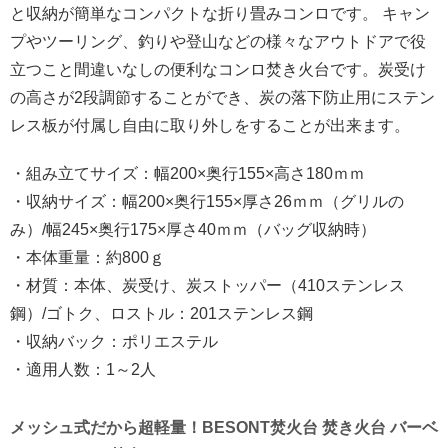
と収納が簡単なコンパクトな折り畳みコンロです。 キャン
プやツーリング、釣りや登山などの様々なアウトドアで役
立つこと間違いなしの便利なコンロ焚き火台です。炭受け
の高さが2段調節することができ、炭の落下防止用にステン
レス板が付属し自由に取り外しをすることが出来ます。
・組み立てサイズ：幅200×奥行155×高さ180ｍｍ
・収納サイズ：幅200×奥行155×厚さ26ｍｍ（グリルの
み）/幅245×奥行175×厚さ40ｍｍ（バッグ収納時）
・本体重量：約800ｇ
・材質：本体、炭受け、炭ストッパー（410ステンレス
鋼）/ゴトク、ロストル：201ステンレス鋼
・収納バック：ポリエステル
・適用人数：1～2人
メッシュ式だから超軽量！BESONT焚火台 焚き火台 バーベ