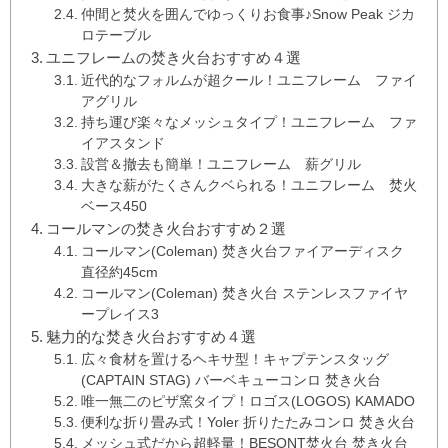
仲間と焚火を囲んでゆっくりお食事♪Snow Peak ジカ
ロテーブル
ユニフレームの焚き火台おすすめ４選
近代的なフォルムが超クール！ユニフレーム ファイ
アグリル
持ち運び楽々なメッシュタイプ！ユニフレーム ファ
イアスタンド
設営＆撤去も簡単！ユニフレーム 薪グリル
大きな薪がたくさんクベられる！ユニフレーム 焚火
ベース450
コールマンの焚き火台おすすめ２選
コールマン(Coleman) 焚き火台ファイアーディスク
直径約45cm
コールマン(Coleman) 焚き火台 ステンレスファイヤ
ープレイス3
魅力的な焚き火台おすすめ４選
広々食材を置けるヘキサ型！キャプテンスタッグ
(CAPTAIN STAG) バーベキューコンロ 焚き火台
唯一無二のピザ窯タイプ！ロゴス(LOGOS) KAMADO
便利な折り畳み式！Yoler 折りたたみコンロ 焚き火台
メッシュ式だから超軽量！BESONT焚火台 焚き火台