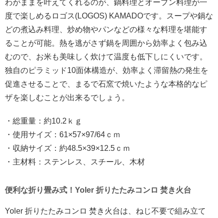
わがままを叶えてくれるのが、鍋料理とオーブン料理が一
度で楽しめるロゴス(LOGOS) KAMADOです。スープや鍋な
どの煮込み料理、炒め物やパンなどの様々な料理を堪能す
ることが可能。熱を逃がさず鍋を周囲から効率よく包み込
むので、お米も美味しく炊けて温度も低下しにくいです。
独自のピラミッド10面体構造が、効率よく滞留熱の発生を
促進させることで、まるで石窯で焼いたような本格的なピ
ザを楽しむことが出来るでしょう。
・総重量：約10.2ｋｇ
・使用サイズ：61×57×97/64ｃｍ
・収納サイズ：約48.5×39×12.5ｃｍ
・主材料：ステンレス、スチール、木材
便利な折り畳み式！Yoler 折りたたみコンロ 焚き火台
Yoler 折りたたみコンロ 焚き火台は、ねじ不要で組み立て