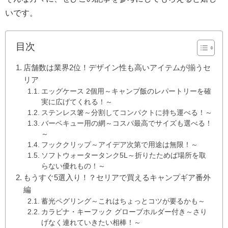
いです。
目次
店舗数は業界2位！デザイン性も高いアイテムが揃うセ
リア
エッグケース 2個用～キャンプ飯のレパートリーを確
実に広げてくれる！～
ステンレス箸～分割してコンパクトに持ち運べる！～
バーベキュー用の網～コスパ最高でサイズも選べる！
～
フッククリップ～アイデア次第で用途は無限！～
ソフトウォータータンク5L～折りたためば場所を取
らない優れもの！～
もうすぐ5選入り！？セリアで買えるキャンプギア番外
編
蓄光ペグリング～これはちょっとコツが要るかも～
カラビナ・キーフック グローブホルダー付き～さり
げなく連れていきたい相棒！～