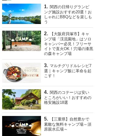
関西の日帰りグランピ
ング施設おすすめ20選！お
しゃれにBBQなどを楽しも
う
【大阪府貝塚市】キャ
ンプ場「渓流園地」はソロ
キャンパー必見！フリーサ
イトで直火OK！穴場の漆黒
の森キャンプ場
マルチグリドルレシピ7
選｜キャンプ飯に革命を起
こす！
関西のコテージは安い
ところがいい！おすすめの
格安施設18選
【三重県】自然豊かで
素敵な無料キャンプ場～須
原親水広場～