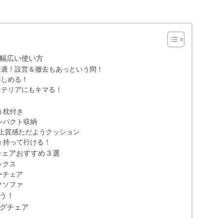
幅広い使い方
最適！設営＆撤去もあっという間！
楽しめる！
ンテリアにもキマる！
う枕付き
ンパクト収納
】上質感ただようクッション
々持って行ける！
チェアおすすめ３選
ックス
ーチェア
クソファ
う！
ングチェア