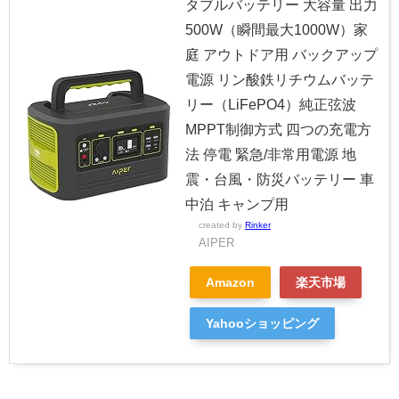
タブルバッテリー 大容量 出力
500W（瞬間最大1000W）家
庭 アウトドア用 バックアップ
電源 リン酸鉄リチウムバッテ
リー（LiFePO4）純正弦波
MPPT制御方式 四つの充電方
法 停電 緊急/非常用電源 地
震・台風・防災バッテリー 車
中泊 キャンプ用
created by
Rinker
AIPER
Amazon
楽天市場
Yahooショッピング