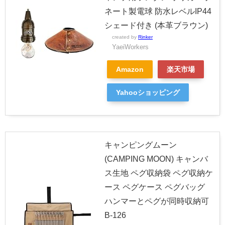
ネート製電球 防水レベルIP44
シェード付き (本革ブラウン)
created by
Rinker
YaeiWorkers
Amazon
楽天市場
Yahooショッピング
キャンピングムーン
(CAMPING MOON) キャンバ
ス生地 ペグ収納袋 ペグ収納ケ
ース ペグケース ペグバッグ
ハンマーとペグが同時収納可
B-126