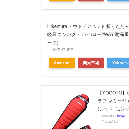
Hikenture アウトドアベッド 折りた
軽量 コンパクト ハイ/ロー2WAY 耐荷重
ーキ）
HIKENTURE
Amazon
楽天市場
Yahoo
【YOGOTO】
ラフ マミー型 
(レッド（Lジッ
created by
Rinker
YOGOTO