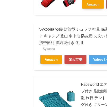
Amazon
Sykooria 寝袋 封筒型 シュラフ 軽量 保温 
ア キャンプ 登山 車中泊 防災用 丸洗い 
携帯便利 収納袋付き 冬用
Sykooria
Amazon
楽天市場
Yahoo
Faceworl
プ付き 足動膨
湿 旅行 テント
グ付き グリー