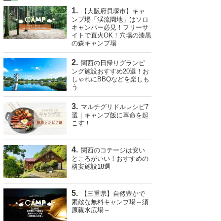
【大阪府貝塚市】キャ
ンプ場「渓流園地」はソロ
キャンパー必見！フリーサ
イトで直火OK！穴場の漆黒
の森キャンプ場
関西の日帰りグランピ
ング施設おすすめ20選！お
しゃれにBBQなどを楽しも
う
マルチグリドルレシピ7
選｜キャンプ飯に革命を起
こす！
関西のコテージは安い
ところがいい！おすすめの
格安施設18選
【三重県】自然豊かで
素敵な無料キャンプ場～須
原親水広場～