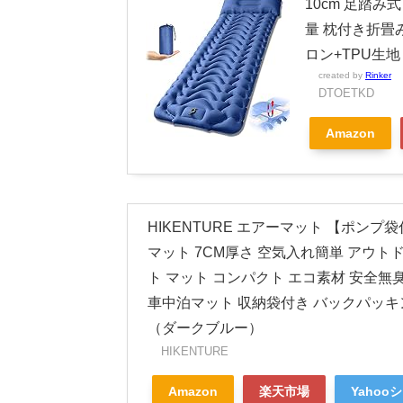
10cm 足踏み
量 枕付き折畳み
ロン+TPU生
created by
Rinker
DTOETKD
Amazon
HIKENTURE エアーマット 【ポンプ
マット 7CM厚さ 空気入れ簡単 アウト
ト マット コンパクト エコ素材 安全無
車中泊マット 収納袋付き バックパッキ
（ダークブルー）
HIKENTURE
Amazon
楽天市場
Yahoo