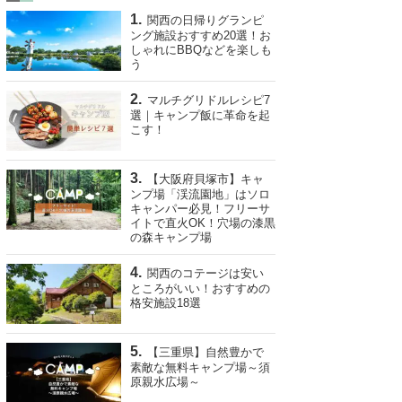
関西の日帰りグランピ
ング施設おすすめ20選！お
しゃれにBBQなどを楽しも
う
マルチグリドルレシピ7
選｜キャンプ飯に革命を起
こす！
【大阪府貝塚市】キャ
ンプ場「渓流園地」はソロ
キャンパー必見！フリーサ
イトで直火OK！穴場の漆黒
の森キャンプ場
関西のコテージは安い
ところがいい！おすすめの
格安施設18選
【三重県】自然豊かで
素敵な無料キャンプ場～須
原親水広場～