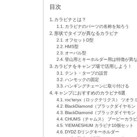
目次
カラビナとは？
カラビナのパーツの名称を知ろう
形状でタイプが異なるカラビナ
オフセットD型
HMS型
オーバル型
登山用とキーホルダー用は特徴が異
カラビナをキャンプ場で活用しよう！
テント・タープの設営
ハンモックの固定
ハンギングチェーンに取り付ける
キャンプにおすすめのカラビナ6選
roc’teryx（ロックテリクス） ツオ
BlackDiamond（ブラックダイヤ
BlackDiamond（ブラックダイヤ
CHUMS（チャムス） ブービーカラ
YIEMAESHUM カラビナ10個セット
DYDZ Dリングキーホルダー