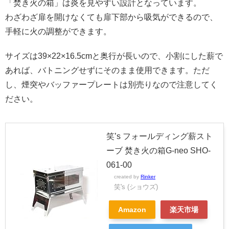
「焚き火の箱」は炎を見やすい設計となっています。
わざわざ扉を開けなくても扉下部から吸気ができるので、
手軽に火の調整ができます。
サイズは39×22×16.5cmと奥行が長いので、小割にした薪で
あれば、バトニングせずにそのまま使用できます。ただ
し、煙突やバッファープレートは別売りなので注意してく
ださい。
笑’s フォールディング薪スト
ーブ 焚き火の箱G-neo SHO-
061-00
created by
Rinker
笑's (ショウズ)
Amazon
楽天市場