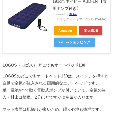
191cm ネイビー ABD-1N 【専
用ポンプ付き】
created by
Rinker
アイリスオーヤマ(IRIS OHYAMA)
Amazon
楽天市場
Yahooショッピング
LOGOS（ロゴス） どこでもオートベッド130
LOGOSのどこでもオートベッド130は、スイッチを押すと
自動で空気が注入される画期的なエアーベッドです。
単一電池4本で動く電動式ポンプが付いていて、空気の注
入・排出は簡単。2分ほどですぐに空気が入ります。
マット表面は肌触りが良いため、眠り心地も抜群です。