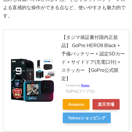
よる直感的な操作ができる点など、使いやすさも魅力的で
す。
【タジマ保証書付国内正規
品】 GoPro HERO9 Black +
予備バッテリー + 認定SDカー
ド + サイドドア(充電口付) +
ステッカー 【GoPro公式限
定】
created by
Rinker
GoPro(ゴープロ)
Amazon
楽天市場
Yahooショッピング