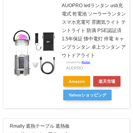
AUOPRO ledランタン usb充
電式 乾電池 ソーラーランタン
スマホ充電可 雰囲気ライト テ
ントライト 防滴 PSE認証済
1.5年保証 懐中電灯 停電 キャ
ンプランタン 卓上ランタン ア
ウトドアライト
created by
Rinker
AUOPRO
Amazon
楽天市場
Yahooショッピング
Rmally 遮熱テーブル 遮熱板