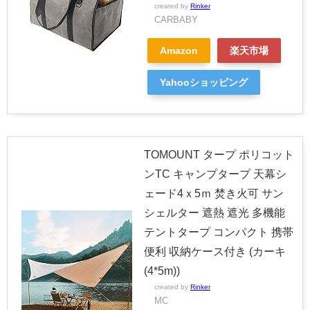
created by
Rinker
CARBABY
Amazon
楽天市場
Yahooショッピング
TOMOUNT タープ ポリコット
ンTC キャンプタープ 天幕シ
ェード4ｘ5ｍ 焚き火可 サン
シェルター 遮熱 遮光 多機能
テントタープ コンパクト 携帯
便利 収納ケース付き (カーキ
(4*5m))
created by
Rinker
MC