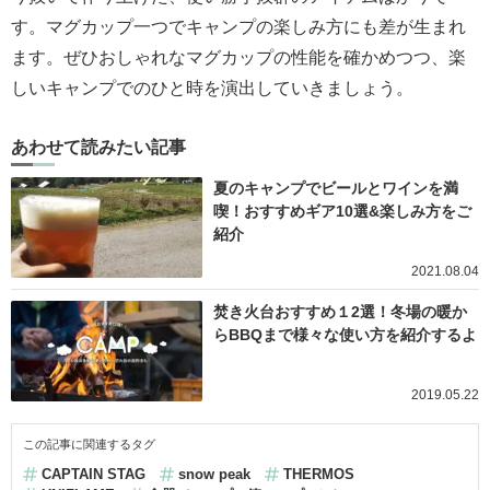
す。マグカップ一つでキャンプの楽しみ方にも差が生まれ
ます。ぜひおしゃれなマグカップの性能を確かめつつ、楽
しいキャンプでのひと時を演出していきましょう。
あわせて読みたい記事
夏のキャンプでビールとワインを満
喫！おすすめギア10選&楽しみ方をご
紹介
2021.08.04
焚き火台おすすめ１2選！冬場の暖か
らBBQまで様々な使い方を紹介するよ
2019.05.22
この記事に関連するタグ
CAPTAIN STAG
snow peak
THERMOS