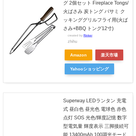
グ 2個セット Fireplace Tongs/
火ばさみ 炭トング バサミ ク
ッキンググリルフライ用(火ば
さみ+BBQ トング12寸)
created by
Rinker
zhihu
Amazon
楽天市場
Yahooショッピング
Superway LEDランタン 充電
式 昼白色 昼光色 電球色 赤色
点灯 SOS 光色/輝度記憶 数字
型電気量 輝度表示 三脚接続可
能 13400mAh 100調光モード