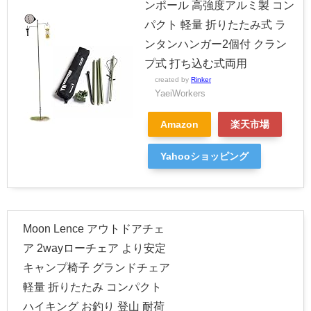
ンポール 高強度アルミ製 コン
パクト 軽量 折りたたみ式 ラ
ンタンハンガー2個付 クラン
プ式 打ち込む式両用
created by
Rinker
YaeiWorkers
Amazon
楽天市場
Yahooショッピング
Moon Lence アウトドアチェ
ア 2wayローチェア より安定
キャンプ椅子 グランドチェア
軽量 折りたたみ コンパクト
ハイキング お釣り 登山 耐荷