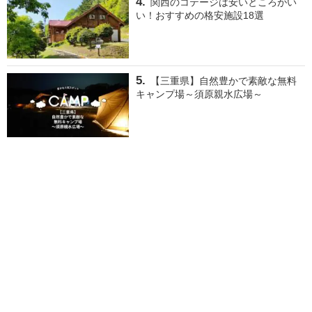
関西のコテージは安いところがい
い！おすすめの格安施設18選
【三重県】自然豊かで素敵な無料
キャンプ場～須原親水広場～