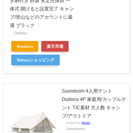
き網付き 鉄製 安定性抜群 一
体式 開けると設置完了 キャン
プ/登山などのアカウントに最
適 ブラック
Delamu
Amazon
楽天市場
Yahooショッピング
Soomloom 4人用テント
Dodona 4P 家庭用/カップルテ
ント T/C素材 大人数 キャン
プ/アウトドア
created by
Rinker
Soomloom