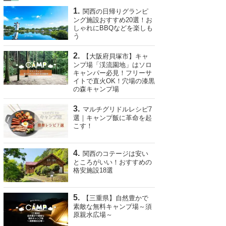
関西の日帰りグランピ
ング施設おすすめ20選！お
しゃれにBBQなどを楽しも
う
【大阪府貝塚市】キャ
ンプ場「渓流園地」はソロ
キャンパー必見！フリーサ
イトで直火OK！穴場の漆黒
の森キャンプ場
マルチグリドルレシピ7
選｜キャンプ飯に革命を起
こす！
関西のコテージは安い
ところがいい！おすすめの
格安施設18選
【三重県】自然豊かで
素敵な無料キャンプ場～須
原親水広場～