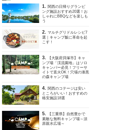
関西の日帰りグランピ
ング施設おすすめ20選！お
しゃれにBBQなどを楽しも
う
マルチグリドルレシピ7
選｜キャンプ飯に革命を起
こす！
【大阪府貝塚市】キャ
ンプ場「渓流園地」はソロ
キャンパー必見！フリーサ
イトで直火OK！穴場の漆黒
の森キャンプ場
関西のコテージは安い
ところがいい！おすすめの
格安施設18選
【三重県】自然豊かで
素敵な無料キャンプ場～須
原親水広場～