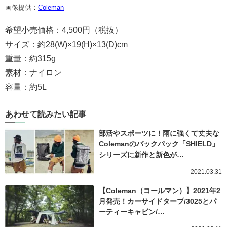
画像提供：
Coleman
希望小売価格：4,500円（税抜）
サイズ：約28(W)×19(H)×13(D)cm
重量：約315g
素材：ナイロン
容量：約5L
あわせて読みたい記事
部活やスポーツに！雨に強くて丈夫な
Colemanのバックパック「SHIELD」
シリーズに新作と新色が…
2021.03.31
【Coleman（コールマン）】2021年2
月発売！カーサイドタープ/3025とパ
ーティーキャビン/…