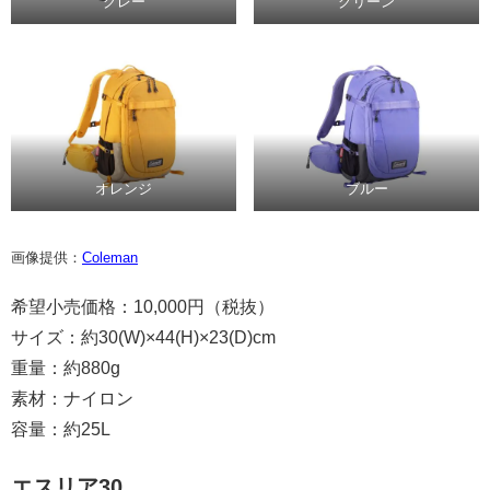
グレー
グリーン
オレンジ
ブルー
画像提供：
Coleman
希望小売価格：10,000円（税抜）
サイズ：約30(W)×44(H)×23(D)cm
重量：約880g
素材：ナイロン
容量：約25L
エスリア30