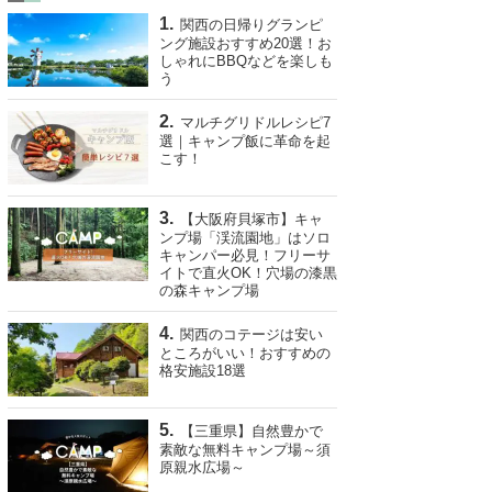
関西の日帰りグランピ
ング施設おすすめ20選！お
しゃれにBBQなどを楽しも
う
マルチグリドルレシピ7
選｜キャンプ飯に革命を起
こす！
【大阪府貝塚市】キャ
ンプ場「渓流園地」はソロ
キャンパー必見！フリーサ
イトで直火OK！穴場の漆黒
の森キャンプ場
関西のコテージは安い
ところがいい！おすすめの
格安施設18選
【三重県】自然豊かで
素敵な無料キャンプ場～須
原親水広場～