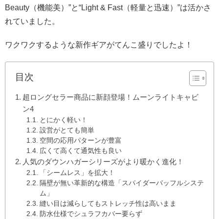
Beauty（機能美）”と“Light & Fast（軽量と迅速）”は活かさ
れていました。
ワクワクするような新作ギアがてんこ盛りでしたよ！
目次
超ロングセラー商品に新顔登場！ムーンライトキャビ
ン4
とにかく軽い！
設営がとても簡単
空間の応用パターンが豊富
広くて高くて通気性も良い
人気のダウンハガーシリーズがより暖かく進化！
「シームレス」を拡大！
隔壁が無い革新的な構造「スパイダーバッフルシステ
ム」
縫い目は減らしてもストレッチ性は高いまま
防水仕様でシュラフカバー要らず